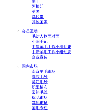
南非
阿根廷
英国
乌拉圭
其他国家
会员互动
毛纺人物面对面
小编手记
中澳羊毛工作小组动态
中新羊毛工作小组动态
企业宣传
国内市场
南京羊毛市场
濮院毛纱
吴江毛纱
织里棉布
常熟毛线
棉花市场
其他市场
国毛专栏