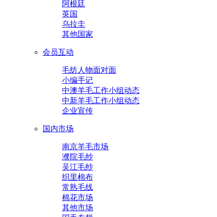
阿根廷
英国
乌拉圭
其他国家
会员互动
毛纺人物面对面
小编手记
中澳羊毛工作小组动态
中新羊毛工作小组动态
企业宣传
国内市场
南京羊毛市场
濮院毛纱
吴江毛纱
织里棉布
常熟毛线
棉花市场
其他市场