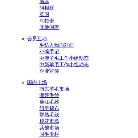
南非
阿根廷
英国
乌拉圭
其他国家
会员互动
毛纺人物面对面
小编手记
中澳羊毛工作小组动态
中新羊毛工作小组动态
企业宣传
国内市场
南京羊毛市场
濮院毛纱
吴江毛纱
织里棉布
常熟毛线
棉花市场
其他市场
国毛专栏