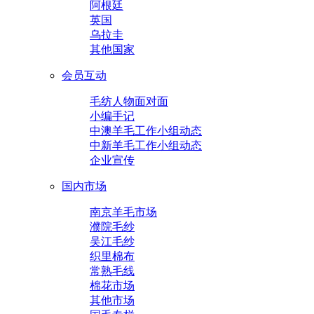
阿根廷
英国
乌拉圭
其他国家
会员互动
毛纺人物面对面
小编手记
中澳羊毛工作小组动态
中新羊毛工作小组动态
企业宣传
国内市场
南京羊毛市场
濮院毛纱
吴江毛纱
织里棉布
常熟毛线
棉花市场
其他市场