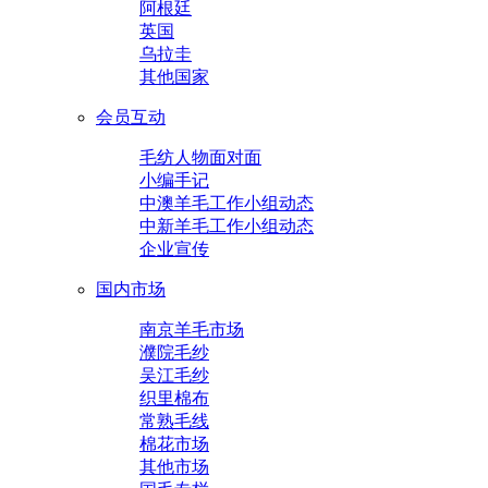
阿根廷
英国
乌拉圭
其他国家
会员互动
毛纺人物面对面
小编手记
中澳羊毛工作小组动态
中新羊毛工作小组动态
企业宣传
国内市场
南京羊毛市场
濮院毛纱
吴江毛纱
织里棉布
常熟毛线
棉花市场
其他市场