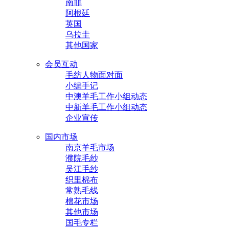
南非
阿根廷
英国
乌拉圭
其他国家
会员互动
毛纺人物面对面
小编手记
中澳羊毛工作小组动态
中新羊毛工作小组动态
企业宣传
国内市场
南京羊毛市场
濮院毛纱
吴江毛纱
织里棉布
常熟毛线
棉花市场
其他市场
国毛专栏