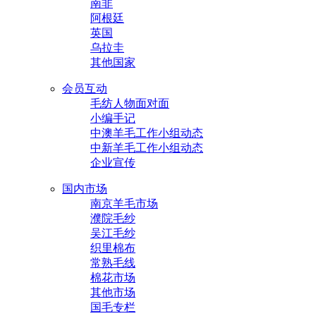
南非
阿根廷
英国
乌拉圭
其他国家
会员互动
毛纺人物面对面
小编手记
中澳羊毛工作小组动态
中新羊毛工作小组动态
企业宣传
国内市场
南京羊毛市场
濮院毛纱
吴江毛纱
织里棉布
常熟毛线
棉花市场
其他市场
国毛专栏