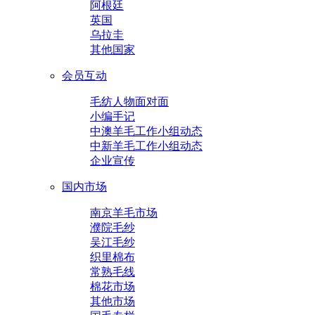
阿根廷
英国
乌拉圭
其他国家
会员互动
毛纺人物面对面
小编手记
中澳羊毛工作小组动态
中新羊毛工作小组动态
企业宣传
国内市场
南京羊毛市场
濮院毛纱
吴江毛纱
织里棉布
常熟毛线
棉花市场
其他市场