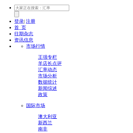
登录
|
注册
首 页
往期杂志
资讯信息
市场行情
王强专栏
羊店长点评
汇率动态
市场分析
数据统计
新闻综述
政策
国际市场
澳大利亚
新西兰
南非