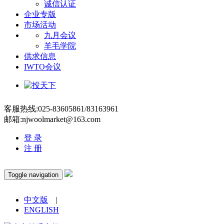
诚信认证
企业专版
市场活动
九月会议
羊毛学院
供求信息
IWTO会议
客服热线:025-83605861/83163961
邮箱:njwoolmarket@163.com
登 录
注 册
Toggle navigation
中文版
|
ENGLISH