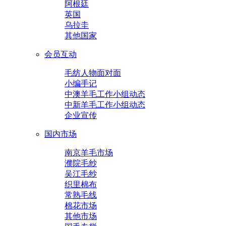
阿根廷
英国
乌拉圭
其他国家
会员互动
毛纺人物面对面
小编手记
中澳羊毛工作小组动态
中新羊毛工作小组动态
企业宣传
国内市场
南京羊毛市场
濮院毛纱
吴江毛纱
织里棉布
常熟毛线
棉花市场
其他市场