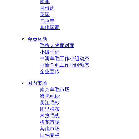
南非
阿根廷
英国
乌拉圭
其他国家
会员互动
毛纺人物面对面
小编手记
中澳羊毛工作小组动态
中新羊毛工作小组动态
企业宣传
国内市场
南京羊毛市场
濮院毛纱
吴江毛纱
织里棉布
常熟毛线
棉花市场
其他市场
国毛专栏