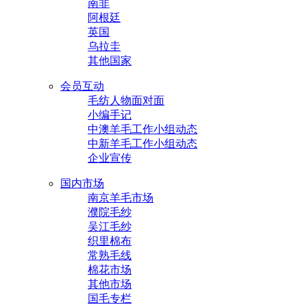
南非
阿根廷
英国
乌拉圭
其他国家
会员互动
毛纺人物面对面
小编手记
中澳羊毛工作小组动态
中新羊毛工作小组动态
企业宣传
国内市场
南京羊毛市场
濮院毛纱
吴江毛纱
织里棉布
常熟毛线
棉花市场
其他市场
国毛专栏