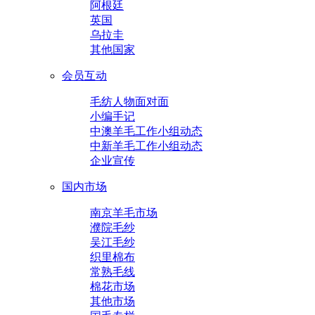
阿根廷
英国
乌拉圭
其他国家
会员互动
毛纺人物面对面
小编手记
中澳羊毛工作小组动态
中新羊毛工作小组动态
企业宣传
国内市场
南京羊毛市场
濮院毛纱
吴江毛纱
织里棉布
常熟毛线
棉花市场
其他市场