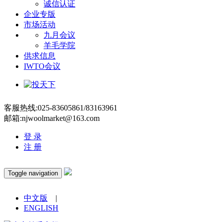
诚信认证
企业专版
市场活动
九月会议
羊毛学院
供求信息
IWTO会议
客服热线:025-83605861/83163961
邮箱:njwoolmarket@163.com
登 录
注 册
Toggle navigation
中文版
|
ENGLISH