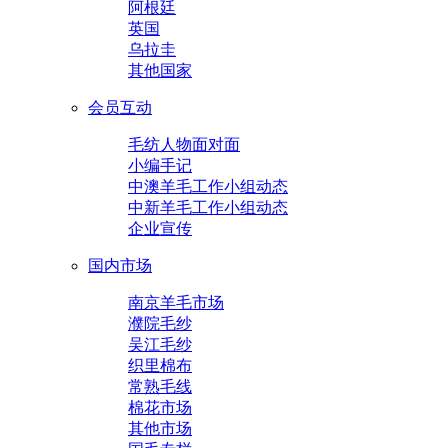
阿根廷
英国
乌拉圭
其他国家
会员互动
毛纺人物面对面
小编手记
中澳羊毛工作小组动态
中新羊毛工作小组动态
企业宣传
国内市场
南京羊毛市场
濮院毛纱
吴江毛纱
织里棉布
常熟毛线
棉花市场
其他市场