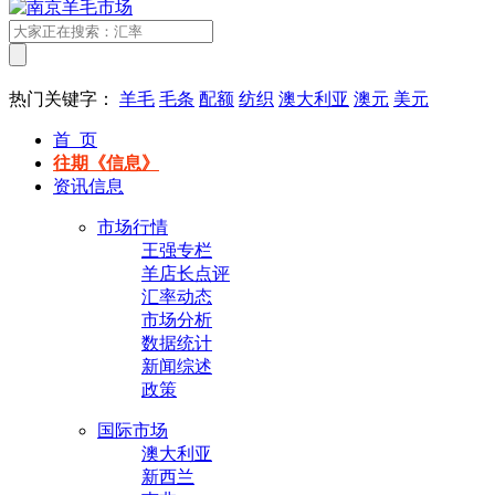
热门关键字：
羊毛
毛条
配额
纺织
澳大利亚
澳元
美元
首 页
往期《信息》
资讯信息
市场行情
王强专栏
羊店长点评
汇率动态
市场分析
数据统计
新闻综述
政策
国际市场
澳大利亚
新西兰