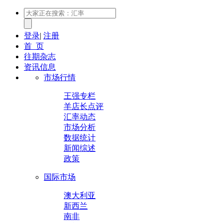
登录
|
注册
首 页
往期杂志
资讯信息
市场行情
王强专栏
羊店长点评
汇率动态
市场分析
数据统计
新闻综述
政策
国际市场
澳大利亚
新西兰
南非