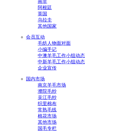
南非
阿根廷
英国
乌拉圭
其他国家
会员互动
毛纺人物面对面
小编手记
中澳羊毛工作小组动态
中新羊毛工作小组动态
企业宣传
国内市场
南京羊毛市场
濮院毛纱
吴江毛纱
织里棉布
常熟毛线
棉花市场
其他市场
国毛专栏