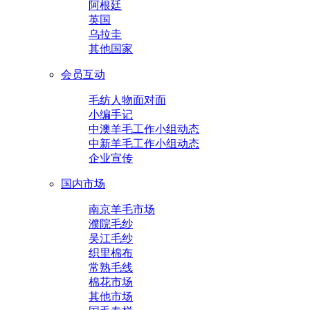
阿根廷
英国
乌拉圭
其他国家
会员互动
毛纺人物面对面
小编手记
中澳羊毛工作小组动态
中新羊毛工作小组动态
企业宣传
国内市场
南京羊毛市场
濮院毛纱
吴江毛纱
织里棉布
常熟毛线
棉花市场
其他市场