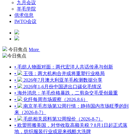
九月会议
羊毛学院
供求信息
IWTO会议
今日焦点
More
• 毛纺人物面对面：两代宏洋人共话传承与创新
•
王强：两大机构合并或将重塑行业格局
•
2026年7月澳大利亚羊毛检测数据分享
•
2026年1-6月份中国进出口碳化毛情况
• 海外消息：羊毛价格暴跌，二剪杂交毛受创最重
•
化纤每周市场观察（2026.8.6）
•
南京羊毛市场第32周行情：静待国内市场旺季的到
来（2026-8-7）
•
毛纺相关原料第32周报价（2026-8-7）
• 欧盟照搬美国，对华收取高额关税？8月1日起正式落
地，纺织服装行业或迎来残酷大洗牌