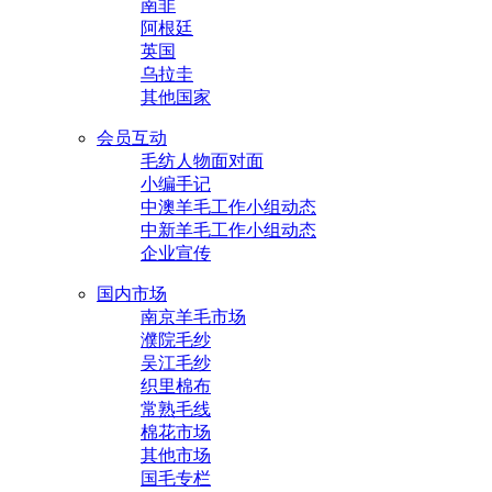
南非
阿根廷
英国
乌拉圭
其他国家
会员互动
毛纺人物面对面
小编手记
中澳羊毛工作小组动态
中新羊毛工作小组动态
企业宣传
国内市场
南京羊毛市场
濮院毛纱
吴江毛纱
织里棉布
常熟毛线
棉花市场
其他市场
国毛专栏