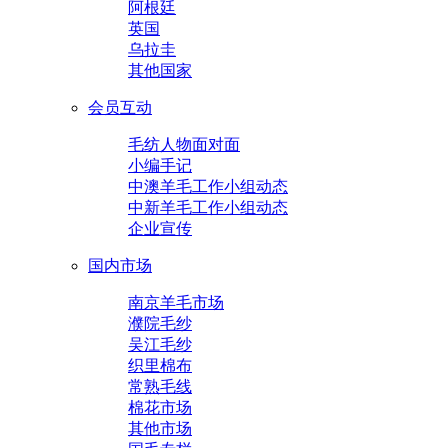
阿根廷
英国
乌拉圭
其他国家
会员互动
毛纺人物面对面
小编手记
中澳羊毛工作小组动态
中新羊毛工作小组动态
企业宣传
国内市场
南京羊毛市场
濮院毛纱
吴江毛纱
织里棉布
常熟毛线
棉花市场
其他市场