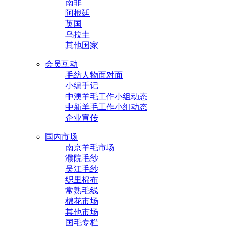
南非
阿根廷
英国
乌拉圭
其他国家
会员互动
毛纺人物面对面
小编手记
中澳羊毛工作小组动态
中新羊毛工作小组动态
企业宣传
国内市场
南京羊毛市场
濮院毛纱
吴江毛纱
织里棉布
常熟毛线
棉花市场
其他市场
国毛专栏