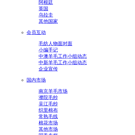
阿根廷
英国
乌拉圭
其他国家
会员互动
毛纺人物面对面
小编手记
中澳羊毛工作小组动态
中新羊毛工作小组动态
企业宣传
国内市场
南京羊毛市场
濮院毛纱
吴江毛纱
织里棉布
常熟毛线
棉花市场
其他市场