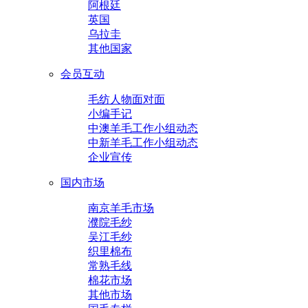
阿根廷
英国
乌拉圭
其他国家
会员互动
毛纺人物面对面
小编手记
中澳羊毛工作小组动态
中新羊毛工作小组动态
企业宣传
国内市场
南京羊毛市场
濮院毛纱
吴江毛纱
织里棉布
常熟毛线
棉花市场
其他市场