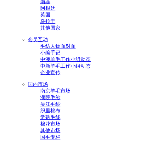
南非
阿根廷
英国
乌拉圭
其他国家
会员互动
毛纺人物面对面
小编手记
中澳羊毛工作小组动态
中新羊毛工作小组动态
企业宣传
国内市场
南京羊毛市场
濮院毛纱
吴江毛纱
织里棉布
常熟毛线
棉花市场
其他市场
国毛专栏