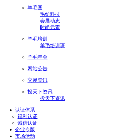
羊毛圈
毛纺科技
会展动态
时尚元素
羊毛培训
羊毛培训班
羊毛年会
网站公告
交易资讯
投天下资讯
投天下资讯
认证体系
福利认证
诚信认证
企业专版
市场活动