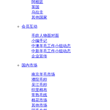
阿根廷
英国
乌拉圭
其他国家
会员互动
毛纺人物面对面
小编手记
中澳羊毛工作小组动态
中新羊毛工作小组动态
企业宣传
国内市场
南京羊毛市场
濮院毛纱
吴江毛纱
织里棉布
常熟毛线
棉花市场
其他市场