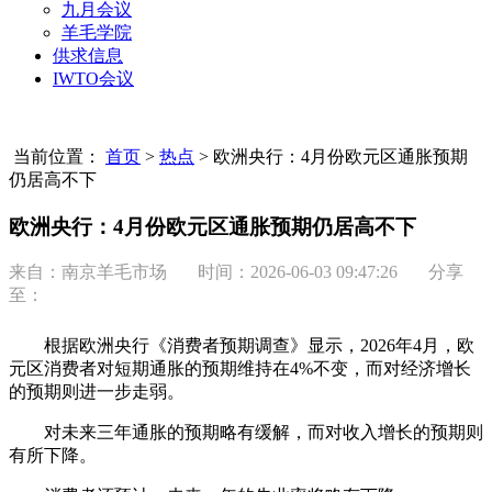
九月会议
羊毛学院
供求信息
IWTO会议
当前位置：
首页
>
热点
>
欧洲央行：4月份欧元区通胀预期
仍居高不下
欧洲央行：4月份欧元区通胀预期仍居高不下
来自：南京羊毛市场 时间：
2026-06-03 09:47:26
分享
至：
根据欧洲央行《消费者预期调查》显示，2026年4月，欧
元区消费者对短期通胀的预期维持在4%不变，而对经济增长
的预期则进一步走弱。
对未来三年通胀的预期略有缓解，而对收入增长的预期则
有所下降。