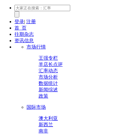
登录
|
注册
首 页
往期杂志
资讯信息
市场行情
王强专栏
羊店长点评
汇率动态
市场分析
数据统计
新闻综述
政策
国际市场
澳大利亚
新西兰
南非