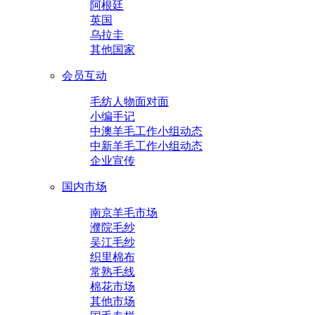
阿根廷
英国
乌拉圭
其他国家
会员互动
毛纺人物面对面
小编手记
中澳羊毛工作小组动态
中新羊毛工作小组动态
企业宣传
国内市场
南京羊毛市场
濮院毛纱
吴江毛纱
织里棉布
常熟毛线
棉花市场
其他市场