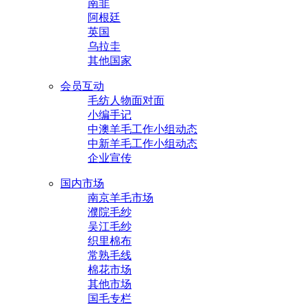
南非
阿根廷
英国
乌拉圭
其他国家
会员互动
毛纺人物面对面
小编手记
中澳羊毛工作小组动态
中新羊毛工作小组动态
企业宣传
国内市场
南京羊毛市场
濮院毛纱
吴江毛纱
织里棉布
常熟毛线
棉花市场
其他市场
国毛专栏